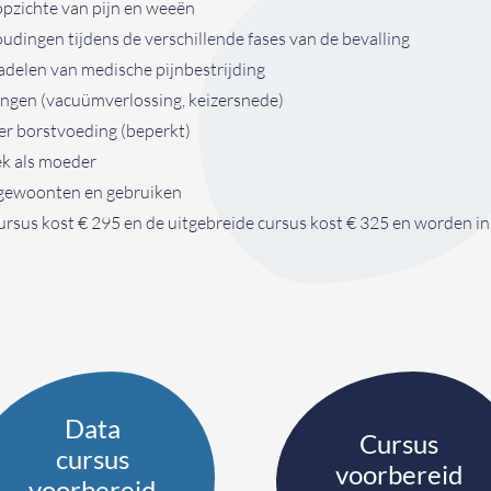
pzichte van pijn en weeën
dingen tijdens de verschillende fases van de bevalling
adelen van medische pijnbestrijding
ingen (vacuümverlossing, keizersnede)
er borstvoeding (beperkt)
ek als moeder
gewoonten en gebruiken
ursus kost € 295 en de uitgebreide cursus kost € 325 en worden in
Data
Cursus
cursus
voorbereid
voorbereid