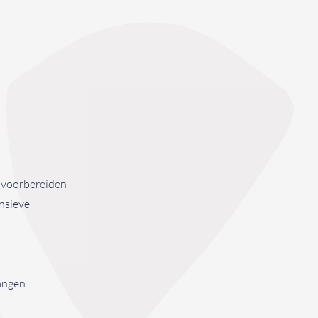
n voorbereiden
ensieve
angen