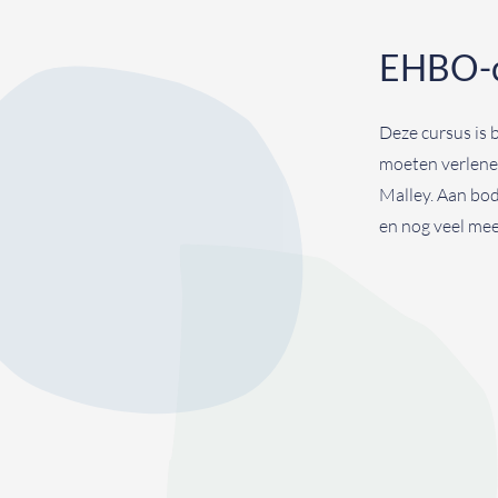
EHBO-c
Deze cursus is 
moeten verlenen
Malley. Aan bo
en nog veel meer