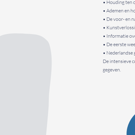
• Houding ten o
• Ademen en hou
• De voor- en n
• Kunstverloss
• Informatie ov
• De eerste we
• Nederlandse 
De intensieve c
gegeven.